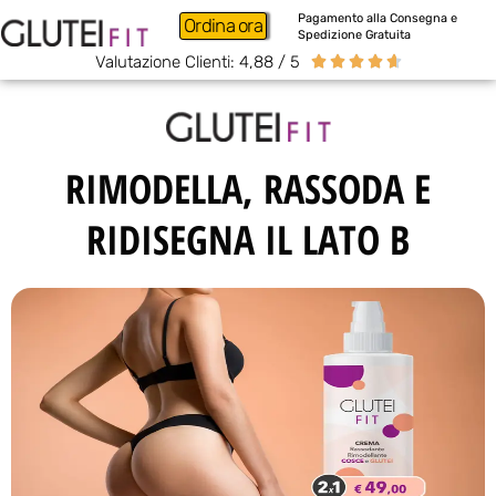
Pagamento alla Consegna e
Ordina ora
Spedizione Gratuita
Valutazione Clienti: 4,88 / 5





RIMODELLA, RASSODA E
RIDISEGNA IL LATO B