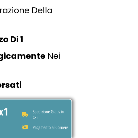
razione Della
o Di 1
ogicamente
Nei
rsati
x1
in
Spedizione Gratis
48h
Pagamento al Corriere