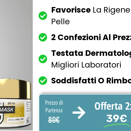
Favorisce
La Rigene
Pelle
2 Confezioni Al Prezz
Testata Dermatol
Migliori Laboratori
Soddisfatti O Rimbo
Offerta 2
Prezzo di
Partenza
39€
80€