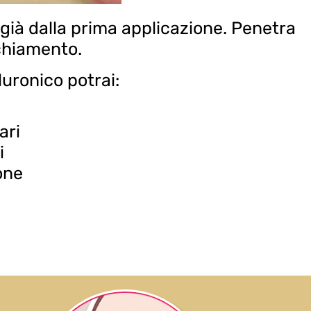
già dalla prima applicazione. Penetra
cchiamento.
aluronico potrai:
ari
i
one